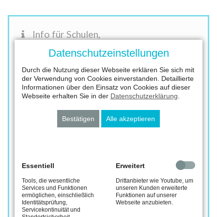
Info für Schulen,
Betreuungseinrichtungen und
Datenschutzeinstellungen
Organisationen
Durch die Nutzung dieser Webseite erklären Sie sich mit
Möchten Sie den Wettbewerb als betreutes Projekt
der Verwendung von Cookies einverstanden. Detaillierte
für Ihre SchülerInnen, Kinder und Jugendlichen
Informationen über den Einsatz von Cookies auf dieser
Webseite erhalten Sie in der
Datenschutzerklärung
.
anbieten oder diese einfach nur über
“
Kunst für die
Donau” informieren? Wir stellen hierfür kostenfrei
Bestätigen
Alle akzeptieren
attraktives Material zur Verteilung in Form von
Flyern und Aufklebern sowie Online-Banner für Ihre
Homepage kostenfrei zur Verfügung. Fordern Sie jetzt
gratis Ihr Wunschmaterial bei uns an.
Essentiell
Erweitert
Tools, die wesentliche
Drittanbieter wie Youtube, um
Services und Funktionen
unseren Kunden erweiterte
Material bestellen
ermöglichen, einschließlich
Funktionen auf unserer
Identitätsprüfung,
Webseite anzubieten.
Servicekontinuität und
Standortsicherheit.